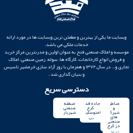
وبسایت ما یکی از بهترین و مطمئن ترین وبسایت ها در مورد ارائه
خدمات ملکی می باشد.
موسسه و املاک صنعتی فتح به عنوان اولین و مدرنترین مرکز خرید
و فروش انواع کارخانجات، کارگاه ها، سوله، زمین صنعتی، املاک
تجاری و… در سال ۱۳۷۲ و همزمان با روز آزاد سازی خرمشهر تاسیس
و بنیان گذاری شد .
دسترسی سریع
مناطق
مناطق
جاده
جاده قدیم
منطقه
منطقه
و
و
کرج
مخصوص
صنعتی
صنعتی
شهرک
شهرک
کرج
(متوسلیان)
شهریار
شهرقدس
های
های
(لشگری)
صنعتی
صنعتی
در
در کرج
تهران